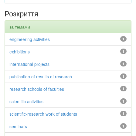
Розкриття
за темами
engineering activities
1
exhibitions
1
international projects
1
publication of results of research
1
research schools of faculties
1
scientific activities
1
scientific-research work of students
1
seminars
1