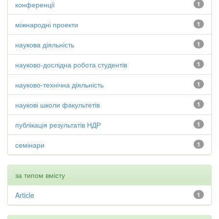
конференції
1
міжнародні проекти
1
наукова діяльність
1
науково-дослідна робота студентів
1
науково-технічна діяльність
1
наукові школи факультетів
1
публікація результатів НДР
1
семінари
1
за типом вмісту
Article
1