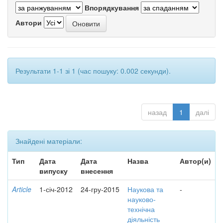
Впорядкування
Автори
Результати 1-1 зі 1 (час пошуку: 0.002 секунди).
назад
1
далі
Знайдені матеріали:
Тип
Дата
Дата
Назва
Автор(и)
випуску
внесення
Article
1-січ-2012
24-гру-2015
Наукова та
-
науково-
технічна
діяльність