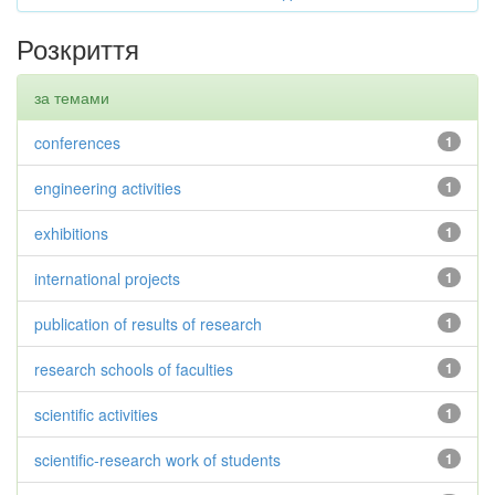
Розкриття
за темами
conferences
1
engineering activities
1
exhibitions
1
international projects
1
publication of results of research
1
research schools of faculties
1
scientific activities
1
scientific-research work of students
1