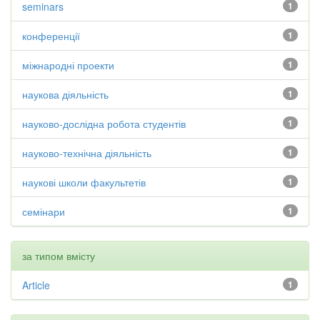
seminars
1
конференції
1
міжнародні проекти
1
наукова діяльність
1
науково-дослідна робота студентів
1
науково-технічна діяльність
1
наукові школи факультетів
1
семінари
1
за типом вмісту
Article
1