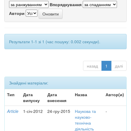
Впорядкування
Автори
Результати 1-1 зі 1 (час пошуку: 0.002 секунди).
назад
1
далі
Знайдені матеріали:
Тип
Дата
Дата
Назва
Автор(и)
випуску
внесення
Article
1-січ-2012
24-гру-2015
Наукова та
-
науково-
технічна
діяльність