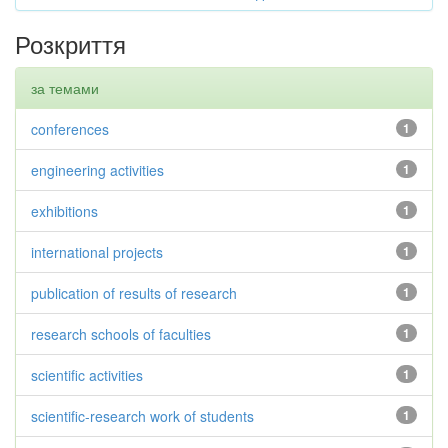
Розкриття
за темами
conferences
1
engineering activities
1
exhibitions
1
international projects
1
publication of results of research
1
research schools of faculties
1
scientific activities
1
scientific-research work of students
1