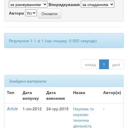
Впорядкування
Автори
Результати 1-1 зі 1 (час пошуку: 0.002 секунди).
назад
1
далі
Знайдені матеріали:
Тип
Дата
Дата
Назва
Автор(и)
випуску
внесення
Article
1-січ-2012
24-гру-2015
Наукова та
-
науково-
технічна
діяльність