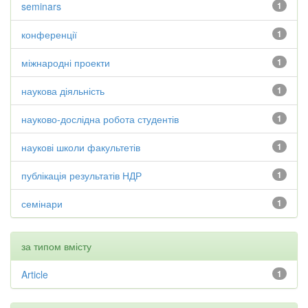
seminars
1
конференції
1
міжнародні проекти
1
наукова діяльність
1
науково-дослідна робота студентів
1
наукові школи факультетів
1
публікація результатів НДР
1
семінари
1
за типом вмісту
Article
1