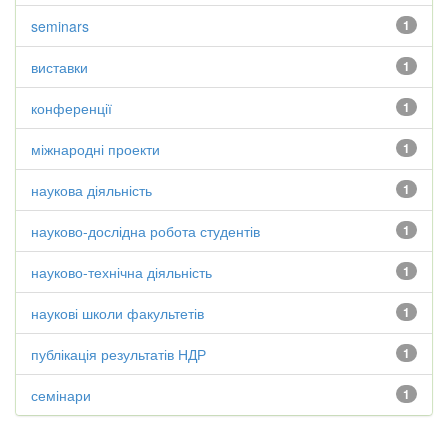
seminars
1
виставки
1
конференції
1
міжнародні проекти
1
наукова діяльність
1
науково-дослідна робота студентів
1
науково-технічна діяльність
1
наукові школи факультетів
1
публікація результатів НДР
1
семінари
1