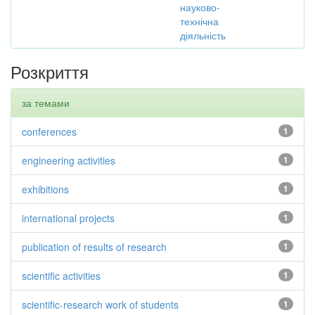
науково-
технічна
діяльність
Розкриття
за темами
conferences
1
engineering activities
1
exhibitions
1
international projects
1
publication of results of research
1
scientific activities
1
scientific-research work of students
1