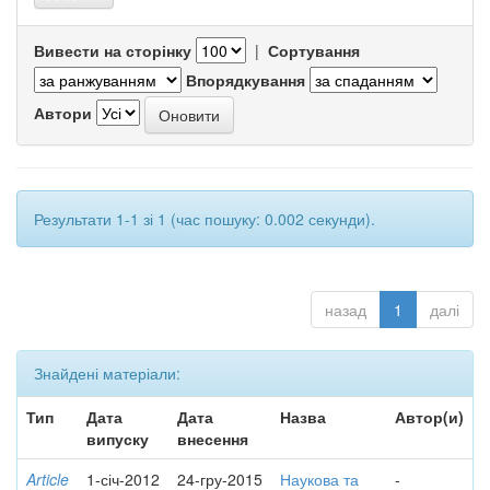
Вивести на сторінку
|
Сортування
Впорядкування
Автори
Результати 1-1 зі 1 (час пошуку: 0.002 секунди).
назад
1
далі
Знайдені матеріали:
Тип
Дата
Дата
Назва
Автор(и)
випуску
внесення
Article
1-січ-2012
24-гру-2015
Наукова та
-