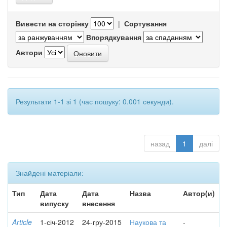
Вивести на сторінку
|
Сортування
Впорядкування
Автори
Результати 1-1 зі 1 (час пошуку: 0.001 секунди).
назад
1
далі
Знайдені матеріали:
Тип
Дата
Дата
Назва
Автор(и)
випуску
внесення
Article
1-січ-2012
24-гру-2015
Наукова та
-