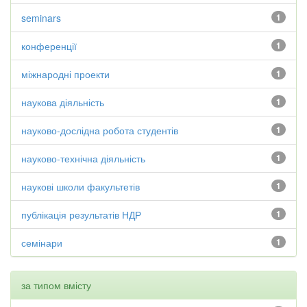
seminars
1
конференції
1
міжнародні проекти
1
наукова діяльність
1
науково-дослідна робота студентів
1
науково-технічна діяльність
1
наукові школи факультетів
1
публікація результатів НДР
1
семінари
1
за типом вмісту