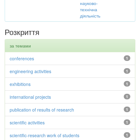
науково-
технічна
діяльність
Розкриття
за темами
conferences
1
engineering activities
1
exhibitions
1
international projects
1
publication of results of research
1
scientific activities
1
scientific-research work of students
1