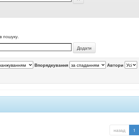
в пошуку.
Впорядкування
Автори
назад
1