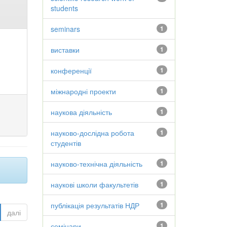
students
seminars
1
виставки
1
конференції
1
міжнародні проекти
1
наукова діяльність
1
науково-дослідна робота
1
студентів
науково-технічна діяльність
1
наукові школи факультетів
1
публікація результатів НДР
1
далі
семінари
1