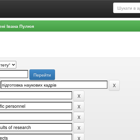
ені Івана Пулюя