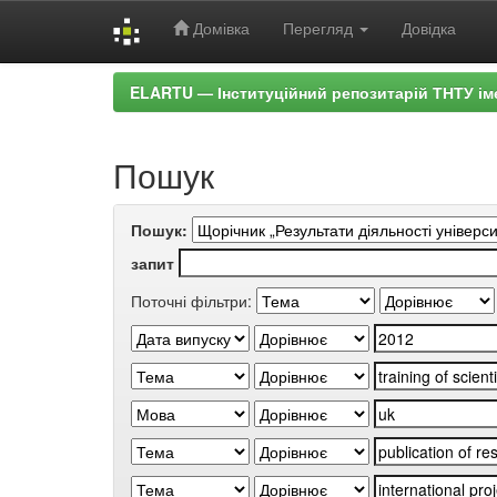
Домівка
Перегляд
Довідка
Skip
ELARTU — Інституційний репозитарій ТНТУ ім
navigation
Пошук
Пошук:
запит
Поточні фільтри: