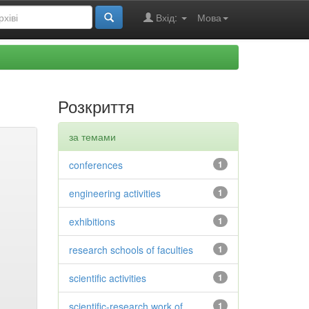
Вхід:
Мова
Розкриття
за темами
conferences
1
engineering activities
1
exhibitions
1
research schools of faculties
1
scientific activities
1
scientific-research work of
1