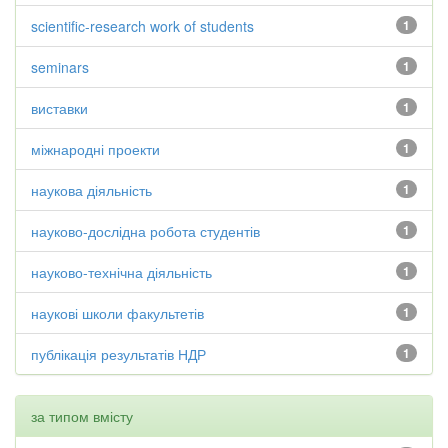
scientific-research work of students
1
seminars
1
виставки
1
міжнародні проекти
1
наукова діяльність
1
науково-дослідна робота студентів
1
науково-технічна діяльність
1
наукові школи факультетів
1
публікація результатів НДР
1
за типом вмісту