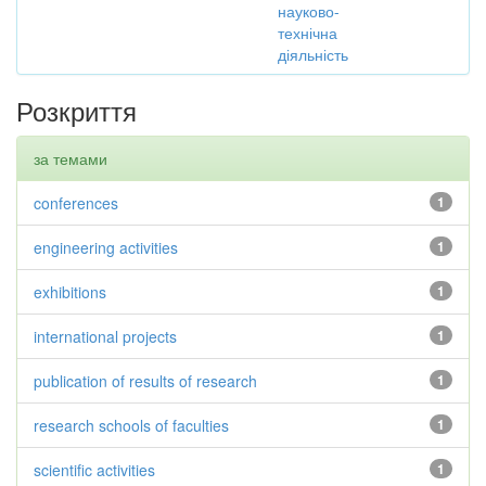
науково-
технічна
діяльність
Розкриття
за темами
conferences
1
engineering activities
1
exhibitions
1
international projects
1
publication of results of research
1
research schools of faculties
1
scientific activities
1