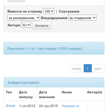
Вивести на сторінку
|
Сортування
Впорядкування
Автори
Результати 1-1 зі 1 (час пошуку: 0.002 секунди).
назад
1
далі
Знайдені матеріали:
Тип
Дата
Дата
Назва
Автор(и)
випуску
внесення
Article
1-січ-2012
24-гру-2015
Наукова та
-