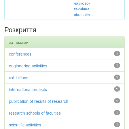
науково-
технічна
діяльність
Розкриття
за темами
conferences
1
engineering activities
1
exhibitions
1
international projects
1
publication of results of research
1
research schools of faculties
1
scientific activities
1