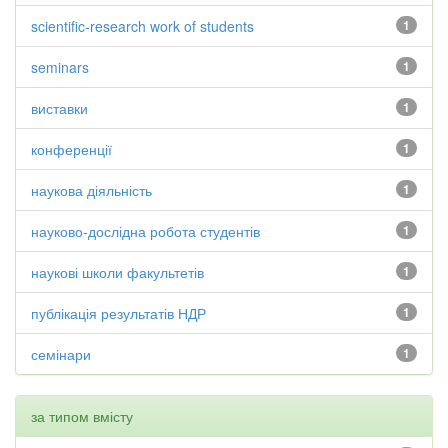
scientific-research work of students
1
seminars
1
виставки
1
конференції
1
наукова діяльність
1
науково-дослідна робота студентів
1
наукові школи факультетів
1
публікація результатів НДР
1
семінари
1
за типом вмісту