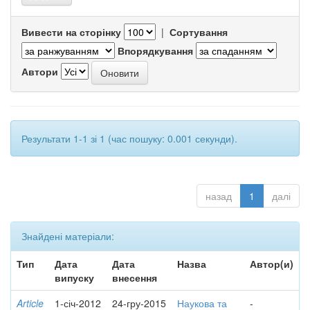
Вивести на сторінку
|
Сортування
Впорядкування
Автори
Результати 1-1 зі 1 (час пошуку: 0.001 секунди).
назад
1
далі
Знайдені матеріали:
Тип
Дата
Дата
Назва
Автор(и)
випуску
внесення
Article
1-січ-2012
24-гру-2015
Наукова та
-