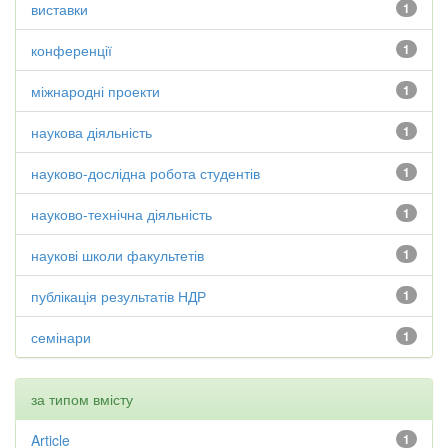
виставки
1
конференції
1
міжнародні проекти
1
наукова діяльність
1
науково-дослідна робота студентів
1
науково-технічна діяльність
1
наукові школи факультетів
1
публікація результатів НДР
1
семінари
1
за типом вмісту
Article
1