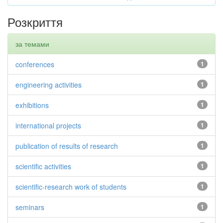
Розкриття
за темами
conferences
1
engineering activities
1
exhibitions
1
international projects
1
publication of results of research
1
scientific activities
1
scientific-research work of students
1
seminars
1