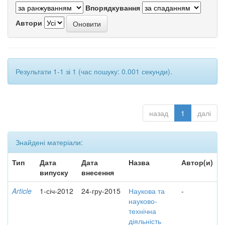
Впорядкування
Автори
Результати 1-1 зі 1 (час пошуку: 0.001 секунди).
назад
1
далі
Знайдені матеріали:
Тип
Дата
Дата
Назва
Автор(и)
випуску
внесення
Article
1-січ-2012
24-гру-2015
Наукова та
-
науково-
технічна
діяльність