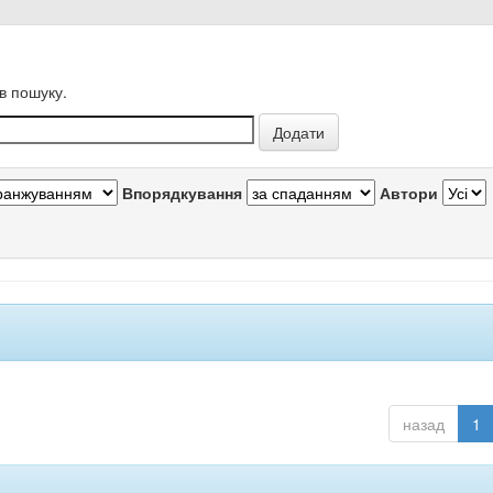
в пошуку.
Впорядкування
Автори
назад
1