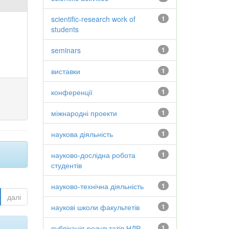
scientific-research work of
1
students
seminars
1
виставки
1
конференції
1
міжнародні проекти
1
наукова діяльність
1
науково-дослідна робота
1
студентів
науково-технічна діяльність
1
далі
наукові школи факультетів
1
публікація результатів НДР
1