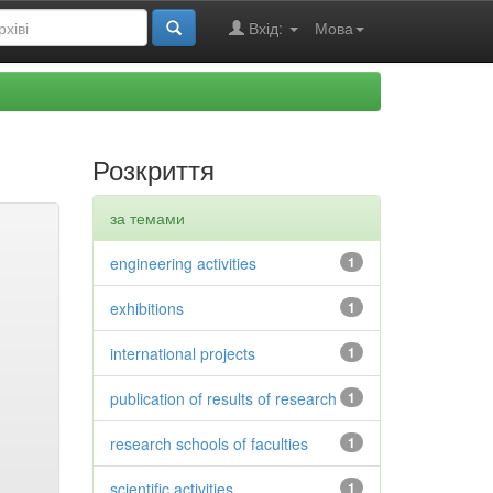
Вхід:
Мова
Розкриття
за темами
engineering activities
1
exhibitions
1
international projects
1
publication of results of research
1
research schools of faculties
1
scientific activities
1