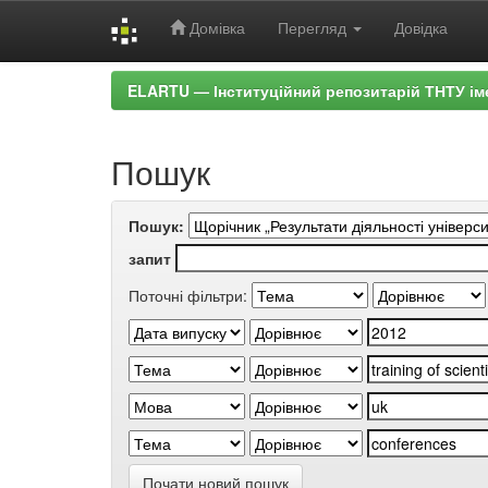
Домівка
Перегляд
Довідка
Skip
ELARTU — Інституційний репозитарій ТНТУ ім
navigation
Пошук
Пошук:
запит
Поточні фільтри:
Почати новий пошук