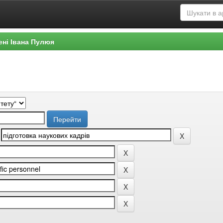
ені Івана Пулюя