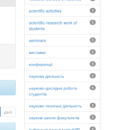
scientific activities
1
scientific-research work of
1
students
seminars
1
виставки
1
конференції
1
наукова діяльність
1
науково-дослідна робота
1
студентів
науково-технічна діяльність
1
далі
наукові школи факультетів
1
публікація результатів НДР
1