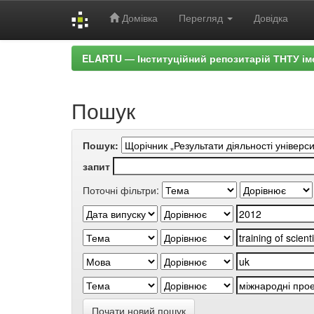
Домівка
Перегляд
Довідка
Skip
ELARTU — Інституційний репозитарій ТНТУ ім
navigation
Пошук
Пошук:
запит
Поточні фільтри:
Почати новий пошук