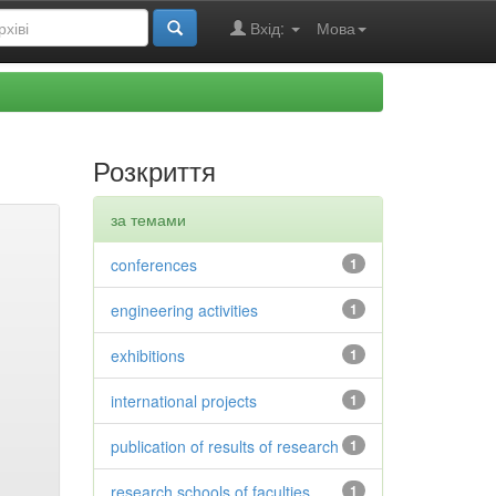
Вхід:
Мова
Розкриття
за темами
conferences
1
engineering activities
1
exhibitions
1
international projects
1
publication of results of research
1
research schools of faculties
1