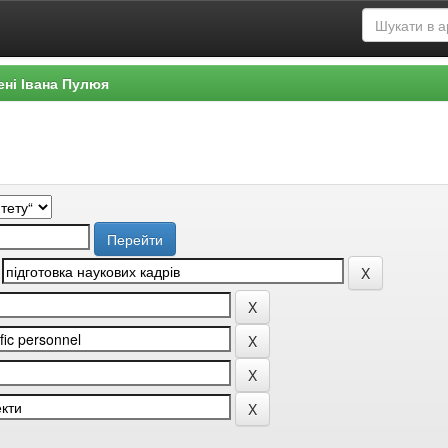
ені Івана Пулюя