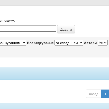
в пошуку.
Впорядкування
Автори
назад
1