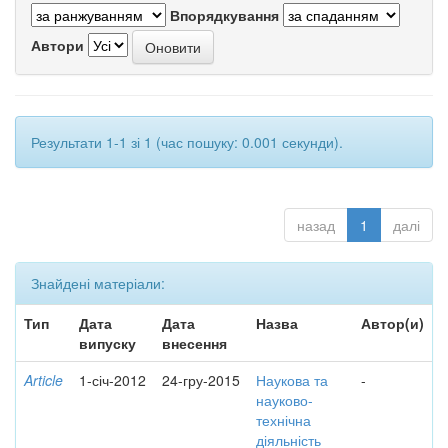
Впорядкування
Автори
Результати 1-1 зі 1 (час пошуку: 0.001 секунди).
назад
1
далі
Знайдені матеріали:
Тип
Дата
Дата
Назва
Автор(и)
випуску
внесення
Article
1-січ-2012
24-гру-2015
Наукова та
-
науково-
технічна
діяльність