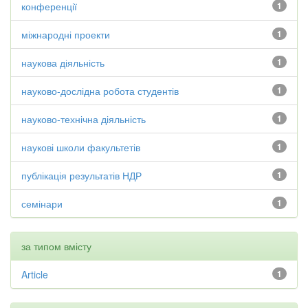
конференції
1
міжнародні проекти
1
наукова діяльність
1
науково-дослідна робота студентів
1
науково-технічна діяльність
1
наукові школи факультетів
1
публікація результатів НДР
1
семінари
1
за типом вмісту
Article
1