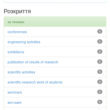
Розкриття
за темами
conferences
1
engineering activities
1
exhibitions
1
publication of results of research
1
scientific activities
1
scientific-research work of students
1
seminars
1
виставки
1