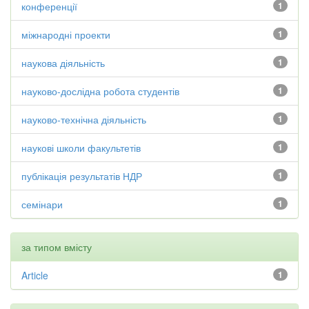
конференції
1
міжнародні проекти
1
наукова діяльність
1
науково-дослідна робота студентів
1
науково-технічна діяльність
1
наукові школи факультетів
1
публікація результатів НДР
1
семінари
1
за типом вмісту
Article
1