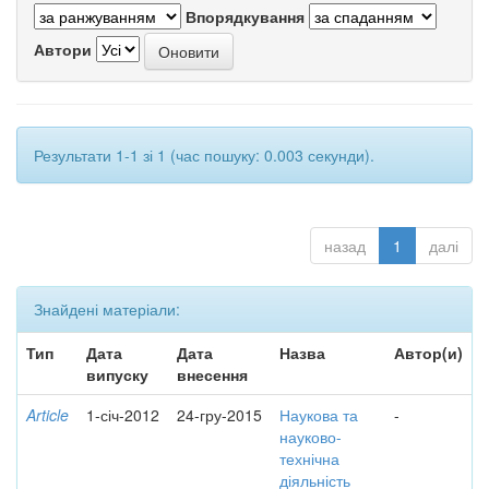
Впорядкування
Автори
Результати 1-1 зі 1 (час пошуку: 0.003 секунди).
назад
1
далі
Знайдені матеріали:
Тип
Дата
Дата
Назва
Автор(и)
випуску
внесення
Article
1-січ-2012
24-гру-2015
Наукова та
-
науково-
технічна
діяльність