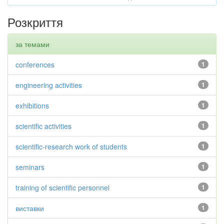
Розкриття
за темами
conferences
1
engineering activities
1
exhibitions
1
scientific activities
1
scientific-research work of students
1
seminars
1
training of scientific personnel
1
виставки
1