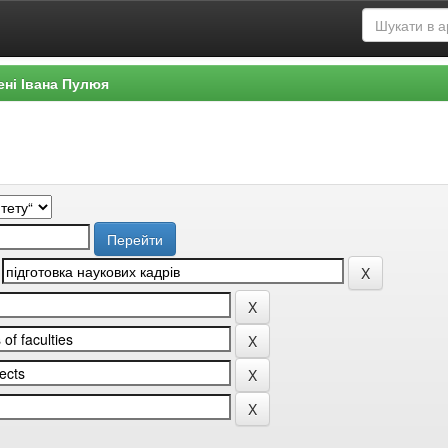
ені Івана Пулюя