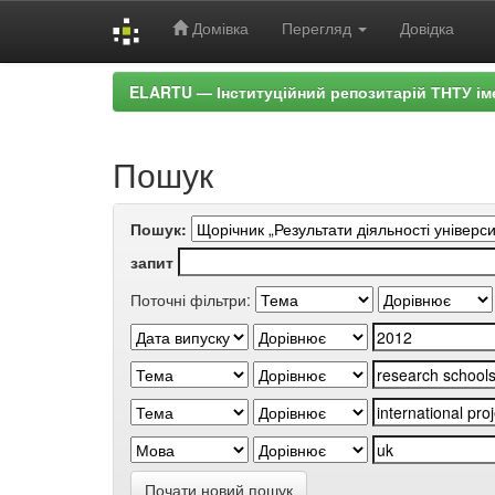
Домівка
Перегляд
Довідка
Skip
ELARTU — Інституційний репозитарій ТНТУ ім
navigation
Пошук
Пошук:
запит
Поточні фільтри:
Почати новий пошук