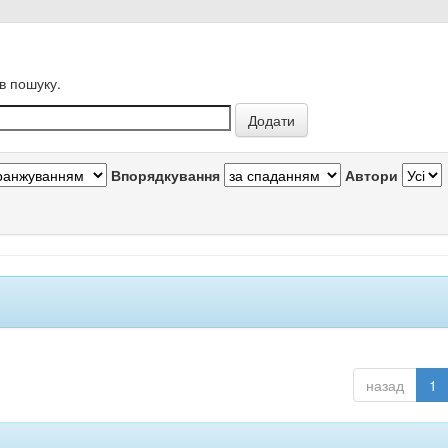
в пошуку.
Впорядкування
Автори
назад
1