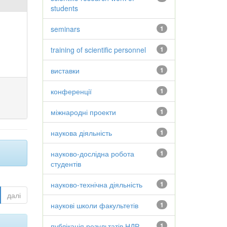
students
seminars
1
training of scientific personnel
1
виставки
1
конференції
1
міжнародні проекти
1
наукова діяльність
1
науково-дослідна робота
1
студентів
науково-технічна діяльність
1
далі
наукові школи факультетів
1
публікація результатів НДР
1