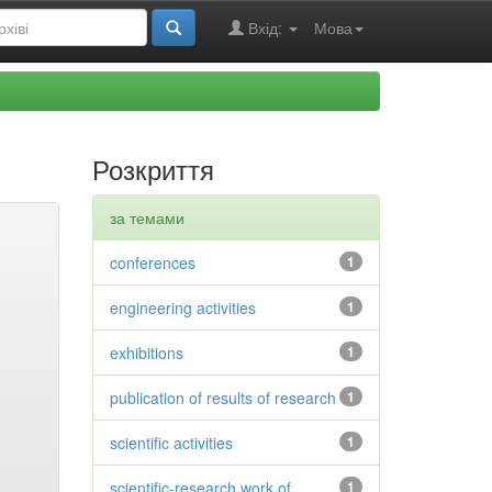
Вхід:
Мова
Розкриття
за темами
conferences
1
engineering activities
1
exhibitions
1
publication of results of research
1
scientific activities
1
scientific-research work of
1