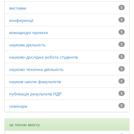
виставки
1
конференції
1
міжнародні проекти
1
наукова діяльність
1
науково-дослідна робота студентів
1
науково-технічна діяльність
1
наукові школи факультетів
1
публікація результатів НДР
1
семінари
1
за типом вмісту