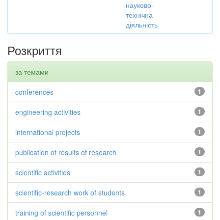
науково-
технічна
діяльність
Розкриття
за темами
conferences
1
engineering activities
1
international projects
1
publication of results of research
1
scientific activities
1
scientific-research work of students
1
training of scientific personnel
1