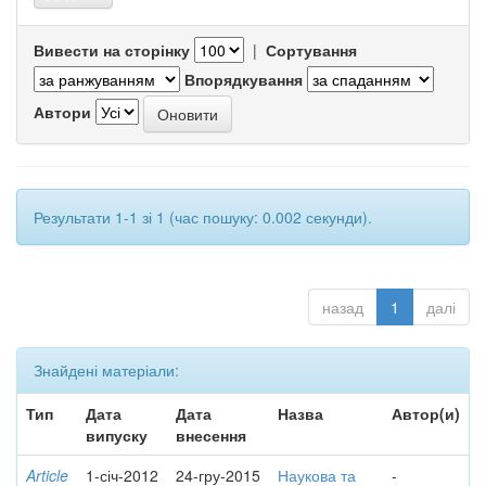
Вивести на сторінку
|
Сортування
Впорядкування
Автори
Результати 1-1 зі 1 (час пошуку: 0.002 секунди).
назад
1
далі
Знайдені матеріали:
Тип
Дата
Дата
Назва
Автор(и)
випуску
внесення
Article
1-січ-2012
24-гру-2015
Наукова та
-