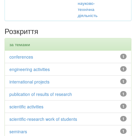
науково-
технічна
діяльність
Розкриття
за темами
conferences
1
engineering activities
1
international projects
1
publication of results of research
1
scientific activities
1
scientific-research work of students
1
seminars
1