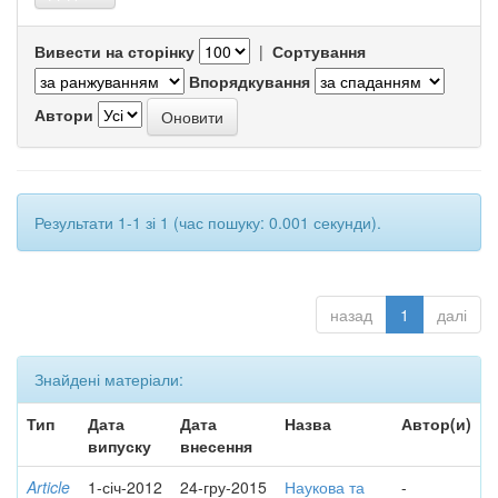
Вивести на сторінку
|
Сортування
Впорядкування
Автори
Результати 1-1 зі 1 (час пошуку: 0.001 секунди).
назад
1
далі
Знайдені матеріали:
Тип
Дата
Дата
Назва
Автор(и)
випуску
внесення
Article
1-січ-2012
24-гру-2015
Наукова та
-