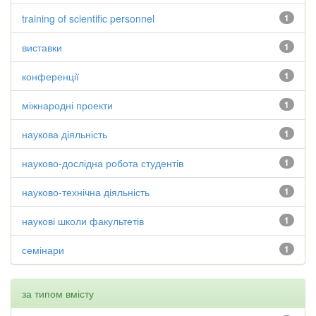
training of scientific personnel
1
виставки
1
конференції
1
міжнародні проекти
1
наукова діяльність
1
науково-дослідна робота студентів
1
науково-технічна діяльність
1
наукові школи факультетів
1
семінари
1
за типом вмісту