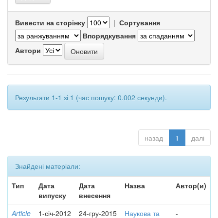
Вивести на сторінку
|
Сортування
Впорядкування
Автори
Результати 1-1 зі 1 (час пошуку: 0.002 секунди).
назад
1
далі
Знайдені матеріали:
Тип
Дата
Дата
Назва
Автор(и)
випуску
внесення
Article
1-січ-2012
24-гру-2015
Наукова та
-