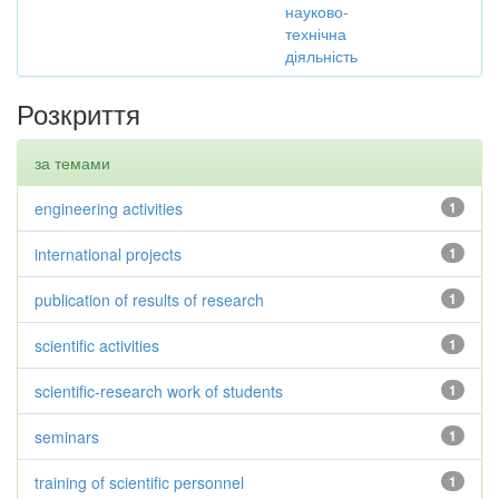
науково-
технічна
діяльність
Розкриття
за темами
engineering activities
1
international projects
1
publication of results of research
1
scientific activities
1
scientific-research work of students
1
seminars
1
training of scientific personnel
1