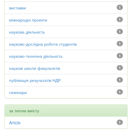
виставки
1
міжнародні проекти
1
наукова діяльність
1
науково-дослідна робота студентів
1
науково-технічна діяльність
1
наукові школи факультетів
1
публікація результатів НДР
1
семінари
1
за типом вмісту
Article
1