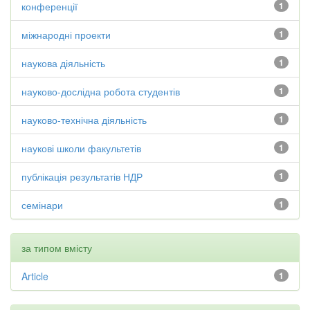
конференції
1
міжнародні проекти
1
наукова діяльність
1
науково-дослідна робота студентів
1
науково-технічна діяльність
1
наукові школи факультетів
1
публікація результатів НДР
1
семінари
1
за типом вмісту
Article
1