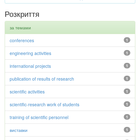
Розкриття
за темами
conferences
1
engineering activities
1
international projects
1
publication of results of research
1
scientific activities
1
scientific-research work of students
1
training of scientific personnel
1
виставки
1