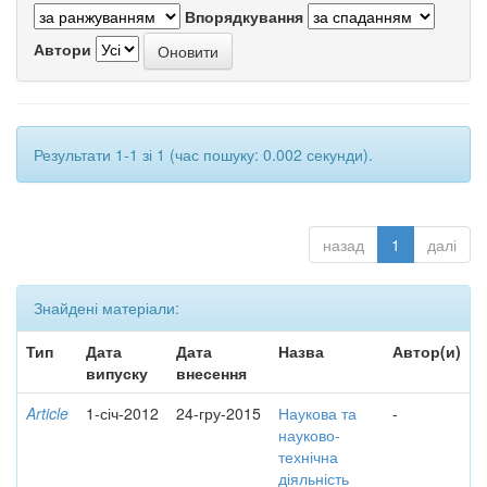
Впорядкування
Автори
Результати 1-1 зі 1 (час пошуку: 0.002 секунди).
назад
1
далі
Знайдені матеріали:
Тип
Дата
Дата
Назва
Автор(и)
випуску
внесення
Article
1-січ-2012
24-гру-2015
Наукова та
-
науково-
технічна
діяльність