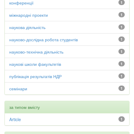
конференції
1
міжнародні проекти
1
наукова діяльність
1
науково-дослідна робота студентів
1
науково-технічна діяльність
1
наукові школи факультетів
1
публікація результатів НДР
1
семінари
1
за типом вмісту
Article
1