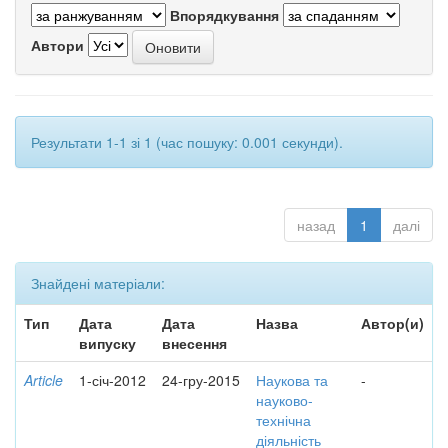
Впорядкування
Автори
Результати 1-1 зі 1 (час пошуку: 0.001 секунди).
назад
1
далі
Знайдені матеріали:
Тип
Дата
Дата
Назва
Автор(и)
випуску
внесення
Article
1-січ-2012
24-гру-2015
Наукова та
-
науково-
технічна
діяльність