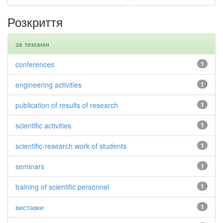
Розкриття
за темами
conferences
1
engineering activities
1
publication of results of research
1
scientific activities
1
scientific-research work of students
1
seminars
1
training of scientific personnel
1
виставки
1