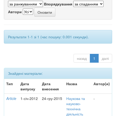
Впорядкування
Автори
Результати 1-1 зі 1 (час пошуку: 0.001 секунди).
назад
1
далі
Знайдені матеріали:
Тип
Дата
Дата
Назва
Автор(и)
випуску
внесення
Article
1-січ-2012
24-гру-2015
Наукова та
-
науково-
технічна
діяльність