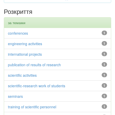
Розкриття
за темами
conferences
1
engineering activities
1
international projects
1
publication of results of research
1
scientific activities
1
scientific-research work of students
1
seminars
1
training of scientific personnel
1