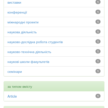
виставки
1
конференції
1
міжнародні проекти
1
наукова діяльність
1
науково-дослідна робота студентів
1
науково-технічна діяльність
1
наукові школи факультетів
1
семінари
1
за типом вмісту
Article
1