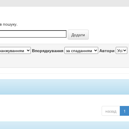
в пошуку.
Впорядкування
Автори
назад
1