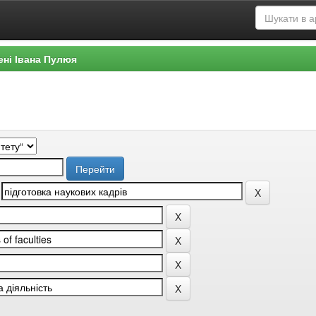
ені Івана Пулюя