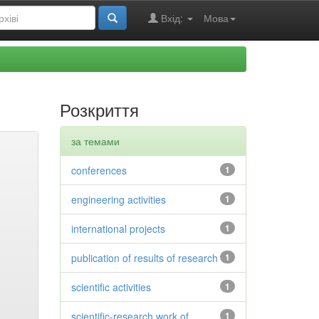
Вхід:
Мова
Розкриття
за темами
conferences
1
engineering activities
1
international projects
1
publication of results of research
1
scientific activities
1
scientific-research work of
1