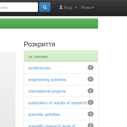
Вхід:
Мова
Розкриття
за темами
conferences
1
engineering activities
1
international projects
1
publication of results of research
1
scientific activities
1
scientific-research work of
1