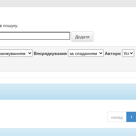
в пошуку.
Впорядкування
Автори
назад
1