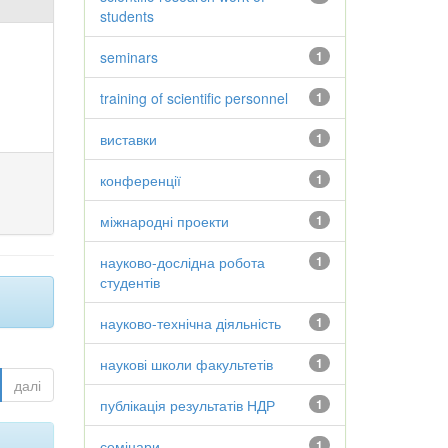
students
seminars
1
training of scientific personnel
1
виставки
1
конференції
1
міжнародні проекти
1
науково-дослідна робота
1
студентів
науково-технічна діяльність
1
наукові школи факультетів
1
далі
публікація результатів НДР
1
семінари
1