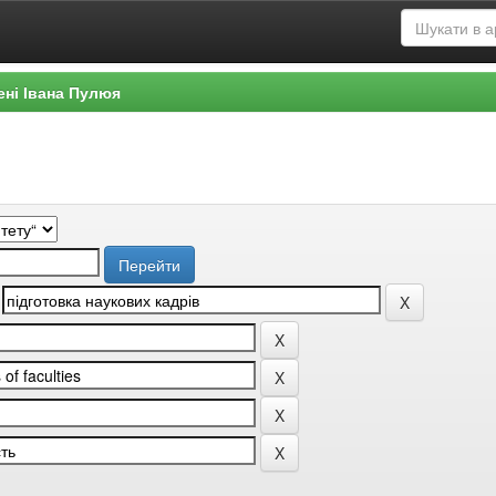
ені Івана Пулюя