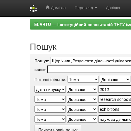
Домівка
Перегляд
Довідка
Skip
ELARTU — Інституційний репозитарій ТНТУ ім
navigation
Пошук
Пошук:
запит
Поточні фільтри:
Почати новий пошук