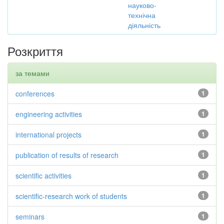
науково-
технічна
діяльність
Розкриття
за темами
conferences
1
engineering activities
1
international projects
1
publication of results of research
1
scientific activities
1
scientific-research work of students
1
seminars
1