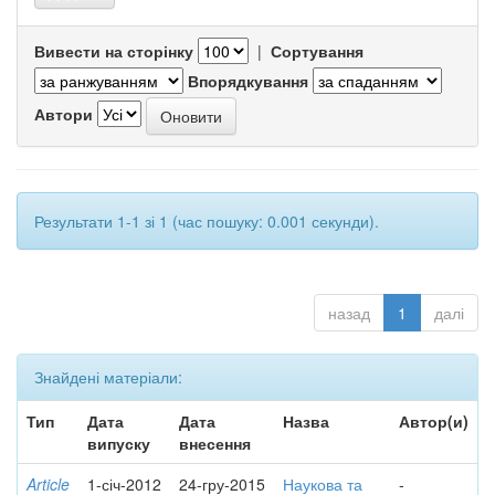
Вивести на сторінку
|
Сортування
Впорядкування
Автори
Результати 1-1 зі 1 (час пошуку: 0.001 секунди).
назад
1
далі
Знайдені матеріали:
Тип
Дата
Дата
Назва
Автор(и)
випуску
внесення
Article
1-січ-2012
24-гру-2015
Наукова та
-