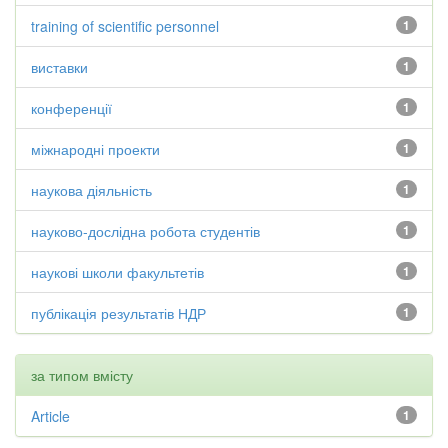
training of scientific personnel
1
виставки
1
конференції
1
міжнародні проекти
1
наукова діяльність
1
науково-дослідна робота студентів
1
наукові школи факультетів
1
публікація результатів НДР
1
за типом вмісту
Article
1