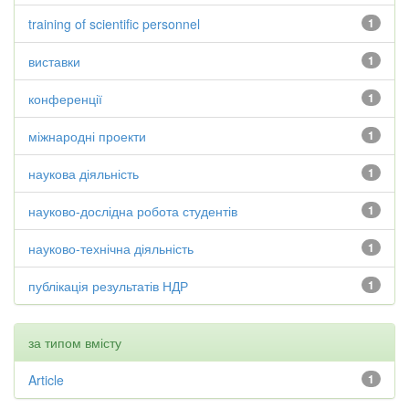
training of scientific personnel
1
виставки
1
конференції
1
міжнародні проекти
1
наукова діяльність
1
науково-дослідна робота студентів
1
науково-технічна діяльність
1
публікація результатів НДР
1
за типом вмісту
Article
1