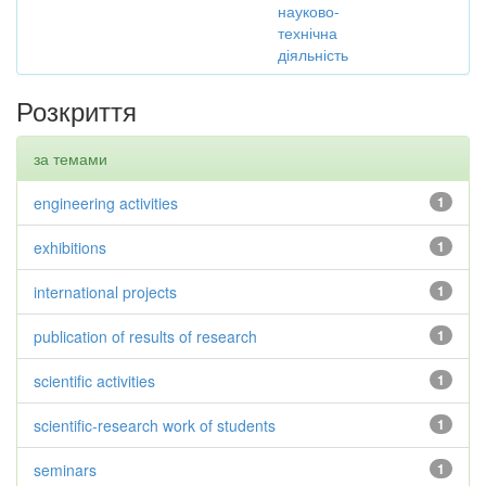
науково-
технічна
діяльність
Розкриття
за темами
engineering activities
1
exhibitions
1
international projects
1
publication of results of research
1
scientific activities
1
scientific-research work of students
1
seminars
1