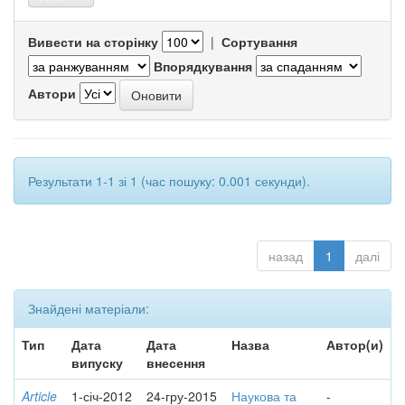
Вивести на сторінку
|
Сортування
Впорядкування
Автори
Результати 1-1 зі 1 (час пошуку: 0.001 секунди).
назад
1
далі
Знайдені матеріали:
Тип
Дата
Дата
Назва
Автор(и)
випуску
внесення
Article
1-січ-2012
24-гру-2015
Наукова та
-