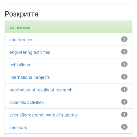
Розкриття
за темами
conferences
1
engineering activities
1
exhibitions
1
international projects
1
publication of results of research
1
scientific activities
1
scientific-research work of students
1
seminars
1