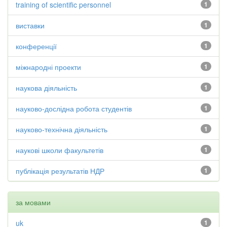
training of scientific personnel
1
виставки
1
конференції
1
міжнародні проекти
1
наукова діяльність
1
науково-дослідна робота студентів
1
науково-технічна діяльність
1
наукові школи факультетів
1
публікація результатів НДР
1
за мовами
uk
1