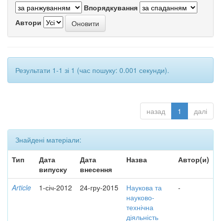
Впорядкування
Автори
Результати 1-1 зі 1 (час пошуку: 0.001 секунди).
назад
1
далі
Знайдені матеріали:
Тип
Дата
Дата
Назва
Автор(и)
випуску
внесення
Article
1-січ-2012
24-гру-2015
Наукова та
-
науково-
технічна
діяльність