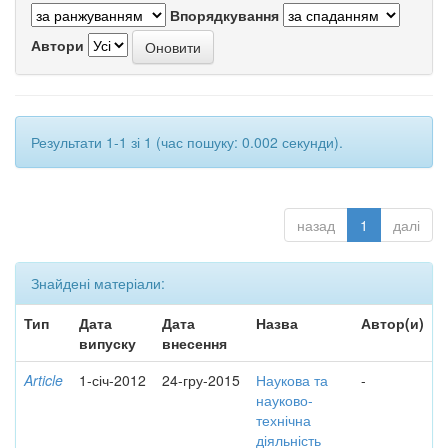
Впорядкування
Автори
Результати 1-1 зі 1 (час пошуку: 0.002 секунди).
назад
1
далі
Знайдені матеріали:
Тип
Дата
Дата
Назва
Автор(и)
випуску
внесення
Article
1-січ-2012
24-гру-2015
Наукова та
-
науково-
технічна
діяльність