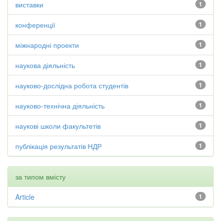
виставки
1
конференції
1
міжнародні проекти
1
наукова діяльність
1
науково-дослідна робота студентів
1
науково-технічна діяльність
1
наукові школи факультетів
1
публікація результатів НДР
1
за типом вмісту
Article
1