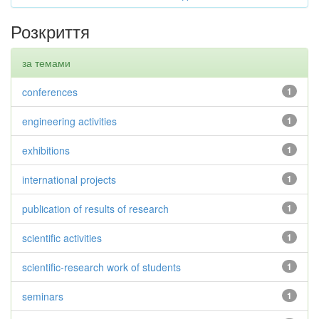
Розкриття
за темами
conferences
1
engineering activities
1
exhibitions
1
international projects
1
publication of results of research
1
scientific activities
1
scientific-research work of students
1
seminars
1