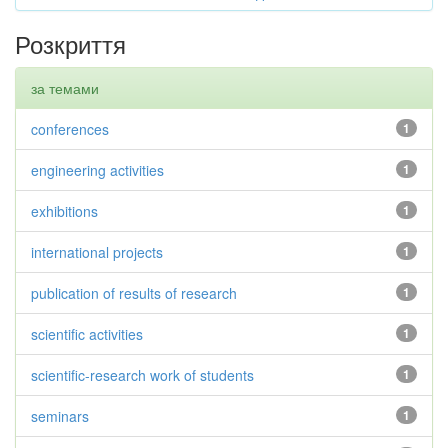
Розкриття
за темами
conferences
1
engineering activities
1
exhibitions
1
international projects
1
publication of results of research
1
scientific activities
1
scientific-research work of students
1
seminars
1