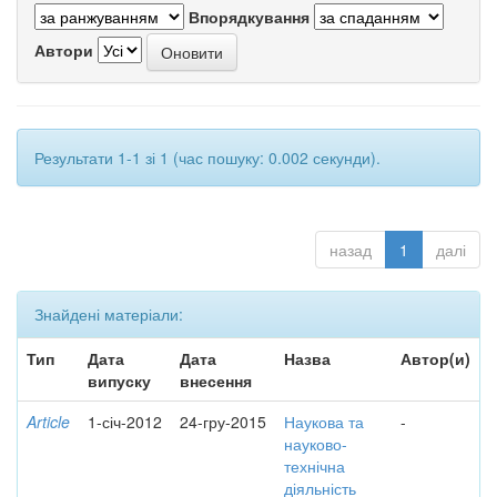
Впорядкування
Автори
Результати 1-1 зі 1 (час пошуку: 0.002 секунди).
назад
1
далі
Знайдені матеріали:
Тип
Дата
Дата
Назва
Автор(и)
випуску
внесення
Article
1-січ-2012
24-гру-2015
Наукова та
-
науково-
технічна
діяльність