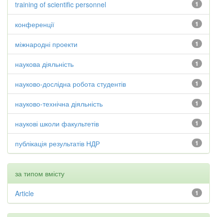
training of scientific personnel
1
конференції
1
міжнародні проекти
1
наукова діяльність
1
науково-дослідна робота студентів
1
науково-технічна діяльність
1
наукові школи факультетів
1
публікація результатів НДР
1
за типом вмісту
Article
1