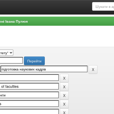
ені Івана Пулюя