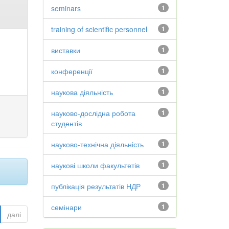
seminars
1
training of scientific personnel
1
виставки
1
конференції
1
наукова діяльність
1
науково-дослідна робота
1
студентів
науково-технічна діяльність
1
наукові школи факультетів
1
публікація результатів НДР
1
семінари
1
далі