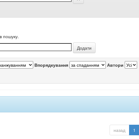
в пошуку.
Впорядкування
Автори
назад
1