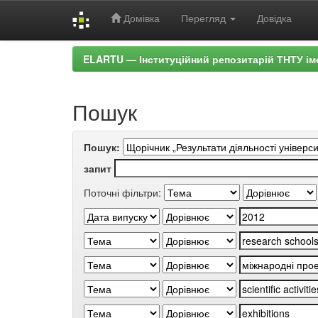
Домівка
Перегляд
Довідка
Skip
ELARTU — Інституційний репозитарій ТНТУ ім
navigation
Пошук
Пошук:
запит
Поточні фільтри: