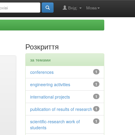
Вхід:
Мова
Розкриття
за темами
conferences
1
engineering activities
1
international projects
1
publication of results of research
1
scientific-research work of
1
students