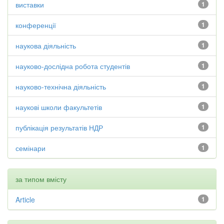
виставки
1
конференції
1
наукова діяльність
1
науково-дослідна робота студентів
1
науково-технічна діяльність
1
наукові школи факультетів
1
публікація результатів НДР
1
семінари
1
за типом вмісту
Article
1