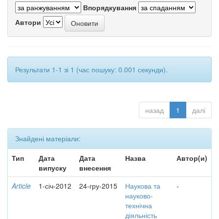
Впорядкування
Автори
Результати 1-1 зі 1 (час пошуку: 0.001 секунди).
назад
1
далі
Знайдені матеріали:
Тип
Дата
Дата
Назва
Автор(и)
випуску
внесення
Article
1-січ-2012
24-гру-2015
Наукова та
-
науково-
технічна
діяльність