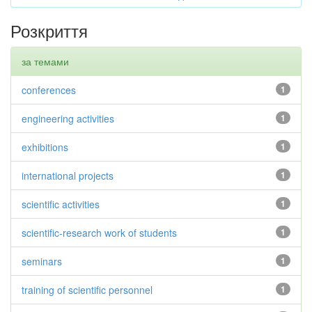
Розкриття
за темами
conferences
1
engineering activities
1
exhibitions
1
international projects
1
scientific activities
1
scientific-research work of students
1
seminars
1
training of scientific personnel
1