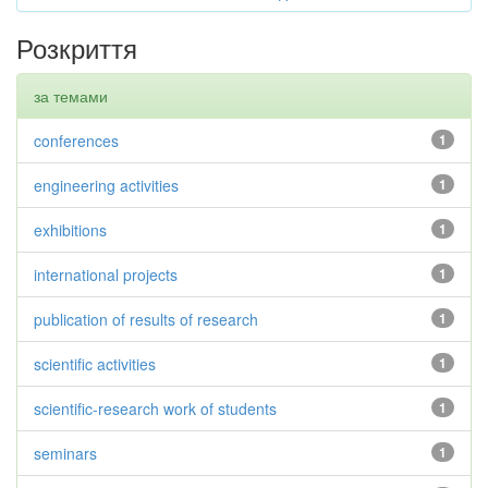
Розкриття
за темами
conferences
1
engineering activities
1
exhibitions
1
international projects
1
publication of results of research
1
scientific activities
1
scientific-research work of students
1
seminars
1