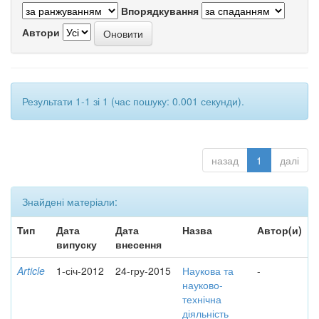
Впорядкування
Автори
Результати 1-1 зі 1 (час пошуку: 0.001 секунди).
назад
1
далі
Знайдені матеріали:
Тип
Дата
Дата
Назва
Автор(и)
випуску
внесення
Article
1-січ-2012
24-гру-2015
Наукова та
-
науково-
технічна
діяльність