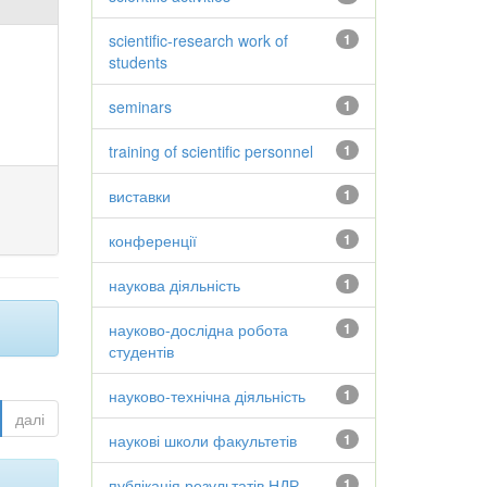
scientific-research work of
1
students
seminars
1
training of scientific personnel
1
виставки
1
конференції
1
наукова діяльність
1
науково-дослідна робота
1
студентів
науково-технічна діяльність
1
далі
наукові школи факультетів
1
публікація результатів НДР
1