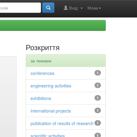
Вхід:
Мова
Розкриття
за темами
conferences
1
engineering activities
1
exhibitions
1
international projects
1
publication of results of research
1
scientific activities
1