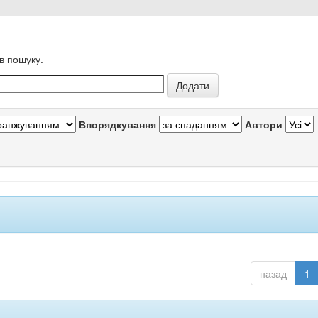
в пошуку.
Впорядкування
Автори
назад
1