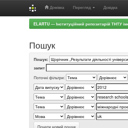
Домівка
Перегляд
Довідка
Skip
ELARTU — Інституційний репозитарій ТНТУ ім
navigation
Пошук
Пошук:
запит
Поточні фільтри:
Почати новий пошук