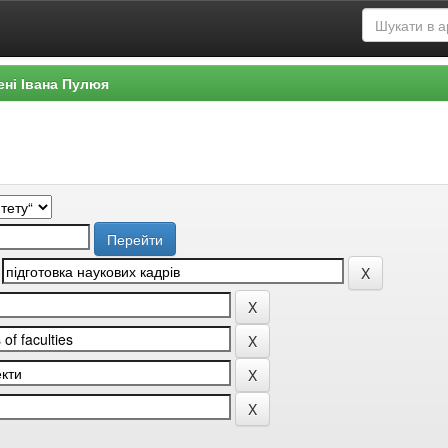
ені Івана Пулюя