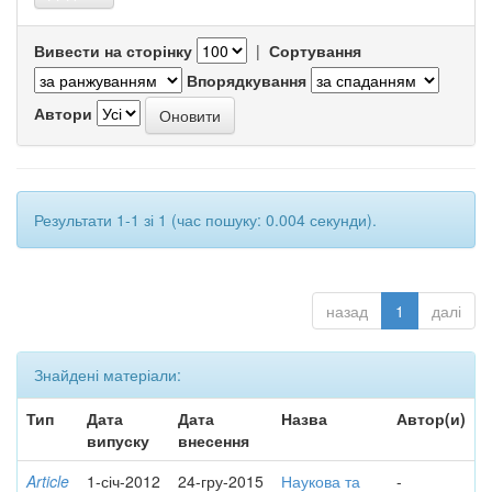
Вивести на сторінку
|
Сортування
Впорядкування
Автори
Результати 1-1 зі 1 (час пошуку: 0.004 секунди).
назад
1
далі
Знайдені матеріали:
Тип
Дата
Дата
Назва
Автор(и)
випуску
внесення
Article
1-січ-2012
24-гру-2015
Наукова та
-