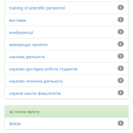
training of scientific personnel
1
виставки
1
конференції
1
міжнародні проекти
1
наукова діяльність
1
науково-дослідна робота студентів
1
науково-технічна діяльність
1
наукові школи факультетів
1
за типом вмісту
Article
1