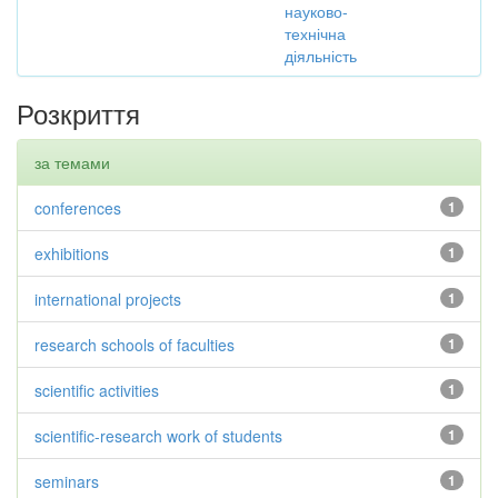
науково-
технічна
діяльність
Розкриття
за темами
conferences
1
exhibitions
1
international projects
1
research schools of faculties
1
scientific activities
1
scientific-research work of students
1
seminars
1