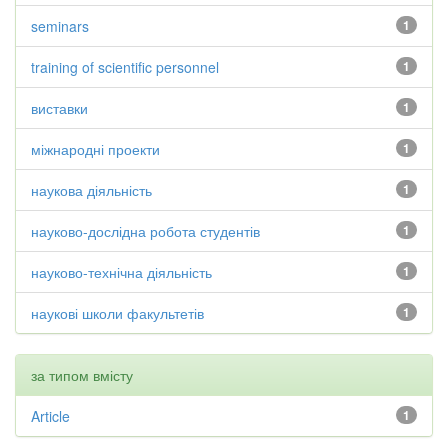
seminars
1
training of scientific personnel
1
виставки
1
міжнародні проекти
1
наукова діяльність
1
науково-дослідна робота студентів
1
науково-технічна діяльність
1
наукові школи факультетів
1
за типом вмісту
Article
1