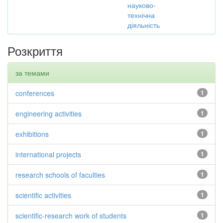
науково-
технічна
діяльність
Розкриття
за темами
conferences
1
engineering activities
1
exhibitions
1
international projects
1
research schools of faculties
1
scientific activities
1
scientific-research work of students
1