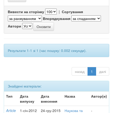
Вивести на сторінку
|
Сортування
Впорядкування
Автори
Результати 1-1 зі 1 (час пошуку: 0.002 секунди).
назад
1
далі
Знайдені матеріали:
Тип
Дата
Дата
Назва
Автор(и)
випуску
внесення
Article
1-січ-2012
24-гру-2015
Наукова та
-