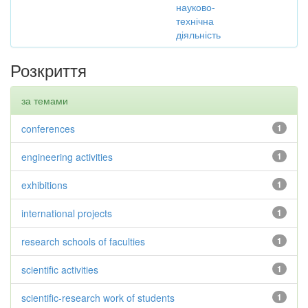
науково-
технічна
діяльність
Розкриття
за темами
conferences
1
engineering activities
1
exhibitions
1
international projects
1
research schools of faculties
1
scientific activities
1
scientific-research work of students
1