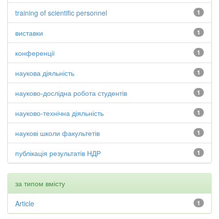
training of scientific personnel
1
виставки
1
конференції
1
наукова діяльність
1
науково-дослідна робота студентів
1
науково-технічна діяльність
1
наукові школи факультетів
1
публікація результатів НДР
1
за типом вмісту
Article
1