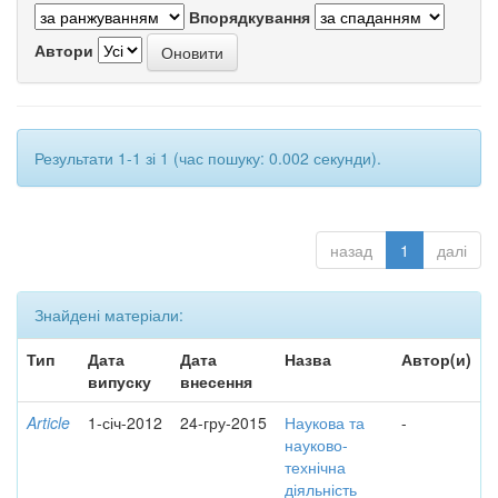
Впорядкування
Автори
Результати 1-1 зі 1 (час пошуку: 0.002 секунди).
назад
1
далі
Знайдені матеріали:
Тип
Дата
Дата
Назва
Автор(и)
випуску
внесення
Article
1-січ-2012
24-гру-2015
Наукова та
-
науково-
технічна
діяльність