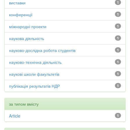
виставки
1
конференції
1
міжнародні проекти
1
наукова діяльність
1
науково-дослідна робота студентів
1
науково-технічна діяльність
1
наукові школи факультетів
1
публікація результатів НДР
1
за типом вмісту
Article
1