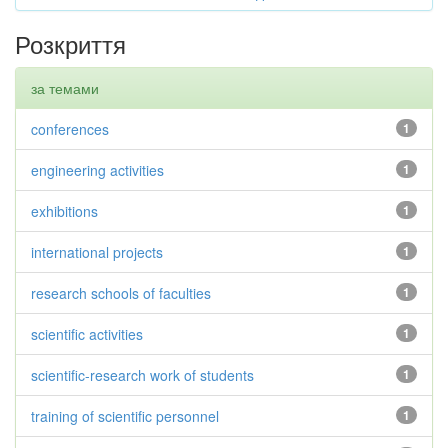
Розкриття
за темами
conferences
1
engineering activities
1
exhibitions
1
international projects
1
research schools of faculties
1
scientific activities
1
scientific-research work of students
1
training of scientific personnel
1