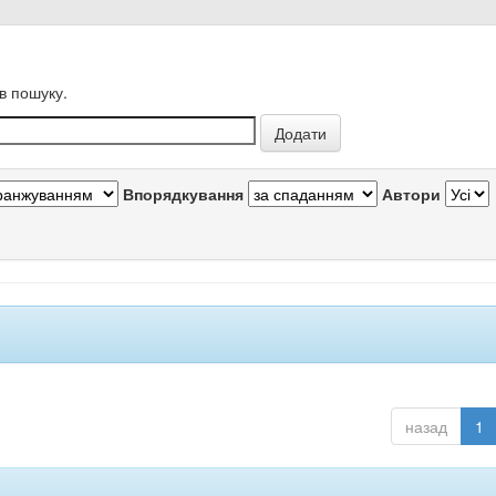
в пошуку.
Впорядкування
Автори
назад
1