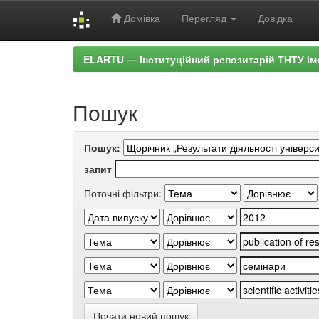
Домівка
Перегляд
Довідка
Skip
ELARTU — Інституційний репозитарій ТНТУ ім
navigation
Пошук
Пошук:
запит
Поточні фільтри:
Почати новий пошук