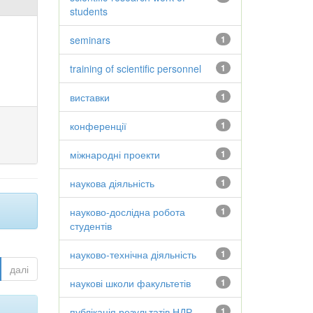
students
seminars
1
training of scientific personnel
1
виставки
1
конференції
1
міжнародні проекти
1
наукова діяльність
1
науково-дослідна робота
1
студентів
науково-технічна діяльність
1
далі
наукові школи факультетів
1
публікація результатів НДР
1