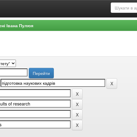
ені Івана Пулюя