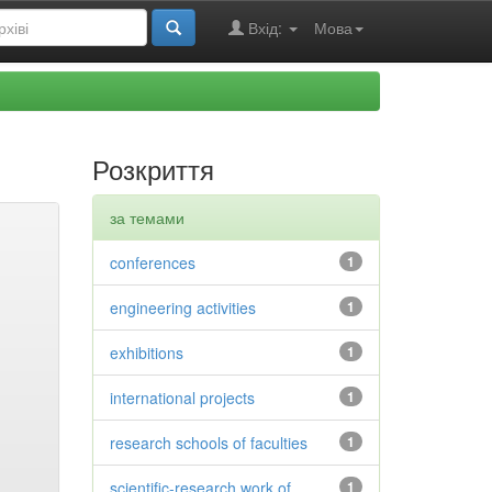
Вхід:
Мова
Розкриття
за темами
conferences
1
engineering activities
1
exhibitions
1
international projects
1
research schools of faculties
1
scientific-research work of
1