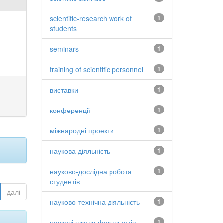
scientific-research work of
1
students
seminars
1
training of scientific personnel
1
виставки
1
конференції
1
міжнародні проекти
1
наукова діяльність
1
науково-дослідна робота
1
студентів
далі
науково-технічна діяльність
1
наукові школи факультетів
1