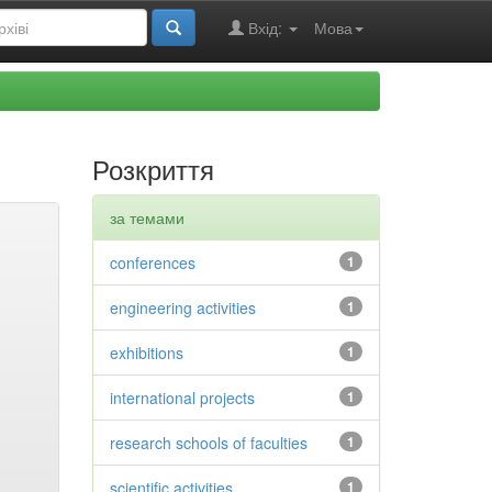
Вхід:
Мова
Розкриття
за темами
conferences
1
engineering activities
1
exhibitions
1
international projects
1
research schools of faculties
1
scientific activities
1