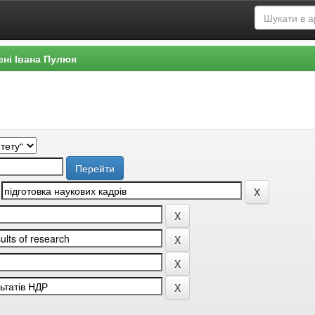
ені Івана Пулюя