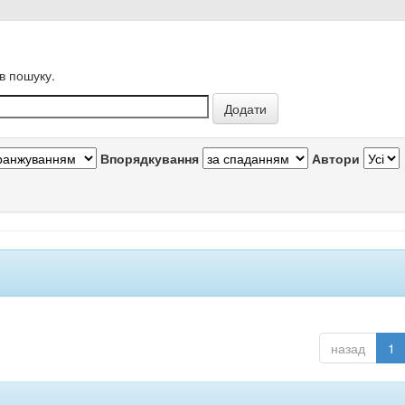
в пошуку.
Впорядкування
Автори
назад
1