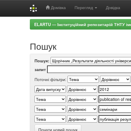
Домівка
Перегляд
Довідка
Skip
ELARTU — Інституційний репозитарій ТНТУ ім
navigation
Пошук
Пошук:
запит
Поточні фільтри:
Почати новий пошук