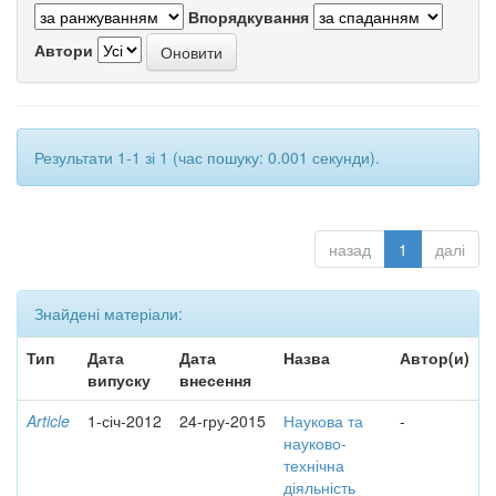
Впорядкування
Автори
Результати 1-1 зі 1 (час пошуку: 0.001 секунди).
назад
1
далі
Знайдені матеріали:
Тип
Дата
Дата
Назва
Автор(и)
випуску
внесення
Article
1-січ-2012
24-гру-2015
Наукова та
-
науково-
технічна
діяльність