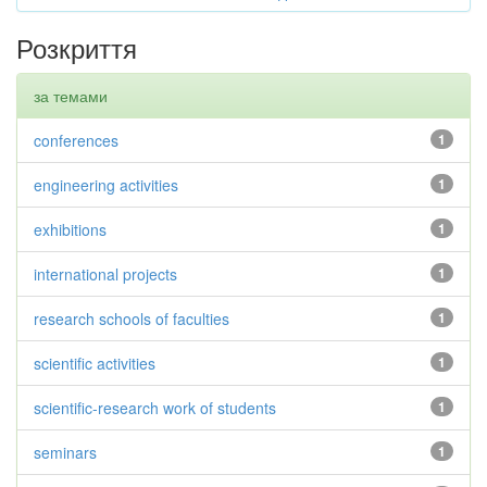
Розкриття
за темами
conferences
1
engineering activities
1
exhibitions
1
international projects
1
research schools of faculties
1
scientific activities
1
scientific-research work of students
1
seminars
1