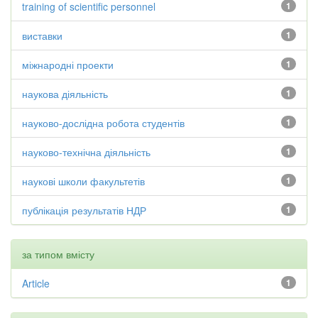
training of scientific personnel
1
виставки
1
міжнародні проекти
1
наукова діяльність
1
науково-дослідна робота студентів
1
науково-технічна діяльність
1
наукові школи факультетів
1
публікація результатів НДР
1
за типом вмісту
Article
1