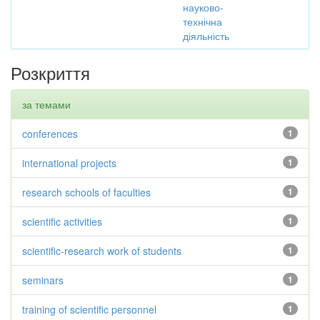
науково-
технічна
діяльність
Розкриття
за темами
conferences
1
international projects
1
research schools of faculties
1
scientific activities
1
scientific-research work of students
1
seminars
1
training of scientific personnel
1