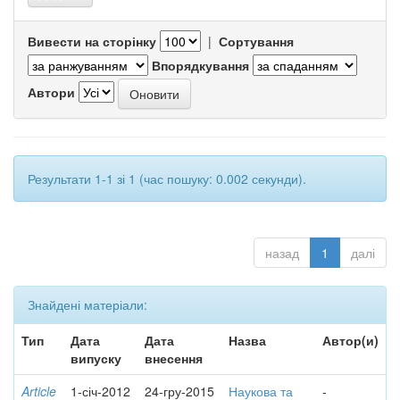
Вивести на сторінку
|
Сортування
Впорядкування
Автори
Результати 1-1 зі 1 (час пошуку: 0.002 секунди).
назад
1
далі
Знайдені матеріали:
Тип
Дата
Дата
Назва
Автор(и)
випуску
внесення
Article
1-січ-2012
24-гру-2015
Наукова та
-