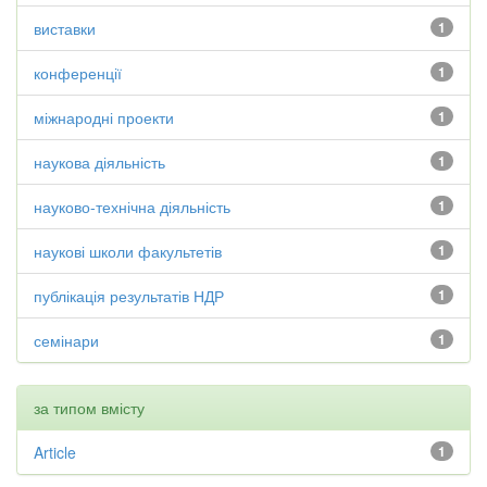
виставки
1
конференції
1
міжнародні проекти
1
наукова діяльність
1
науково-технічна діяльність
1
наукові школи факультетів
1
публікація результатів НДР
1
семінари
1
за типом вмісту
Article
1