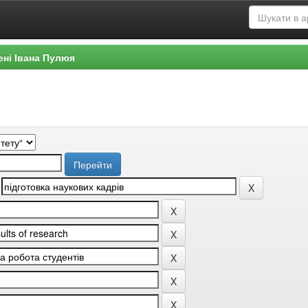
ені Івана Пулюя