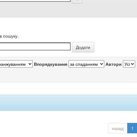
в пошуку.
Впорядкування
Автори
назад
1