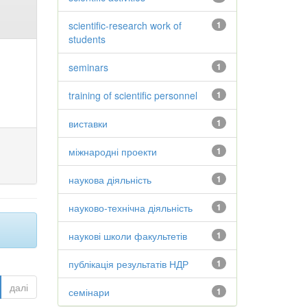
scientific-research work of
1
students
seminars
1
training of scientific personnel
1
виставки
1
міжнародні проекти
1
наукова діяльність
1
науково-технічна діяльність
1
наукові школи факультетів
1
публікація результатів НДР
1
далі
семінари
1