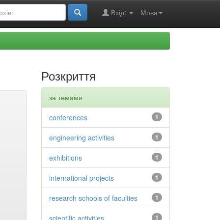
Вхід:
Мова
Розкриття
за темами
conferences
1
engineering activities
1
exhibitions
1
international projects
1
research schools of faculties
1
scientific activities
1