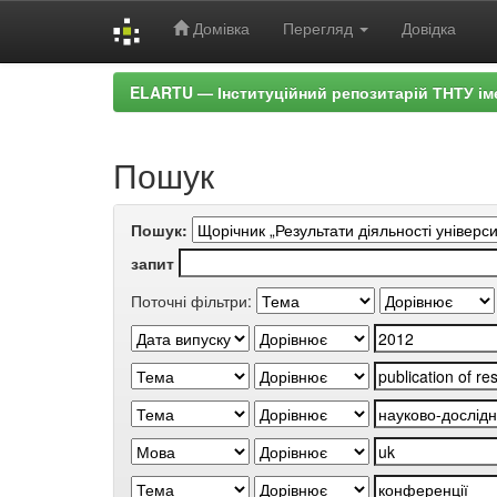
Домівка
Перегляд
Довідка
Skip
ELARTU — Інституційний репозитарій ТНТУ ім
navigation
Пошук
Пошук:
запит
Поточні фільтри: