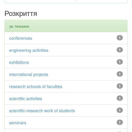
Розкриття
за темами
conferences
1
engineering activities
1
exhibitions
1
international projects
1
research schools of faculties
1
scientific activities
1
scientific-research work of students
1
seminars
1