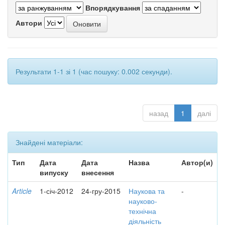
Впорядкування
Автори
Результати 1-1 зі 1 (час пошуку: 0.002 секунди).
назад
1
далі
Знайдені матеріали:
Тип
Дата
Дата
Назва
Автор(и)
випуску
внесення
Article
1-січ-2012
24-гру-2015
Наукова та
-
науково-
технічна
діяльність