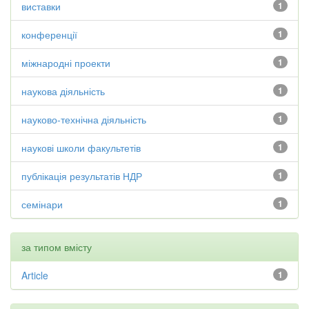
виставки
1
конференції
1
міжнародні проекти
1
наукова діяльність
1
науково-технічна діяльність
1
наукові школи факультетів
1
публікація результатів НДР
1
семінари
1
за типом вмісту
Article
1