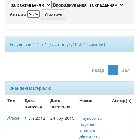
Впорядкування
Автори
Результати 1-1 зі 1 (час пошуку: 0.001 секунди).
назад
1
далі
Знайдені матеріали:
Тип
Дата
Дата
Назва
Автор(и)
випуску
внесення
Article
1-січ-2012
24-гру-2015
Наукова та
-
науково-
технічна
діяльність