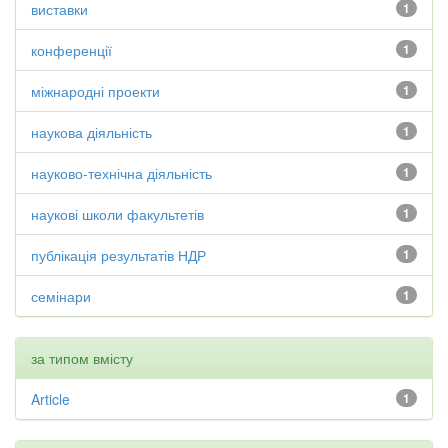
виставки
1
конференції
1
міжнародні проекти
1
наукова діяльність
1
науково-технічна діяльність
1
наукові школи факультетів
1
публікація результатів НДР
1
семінари
1
за типом вмісту
Article
1