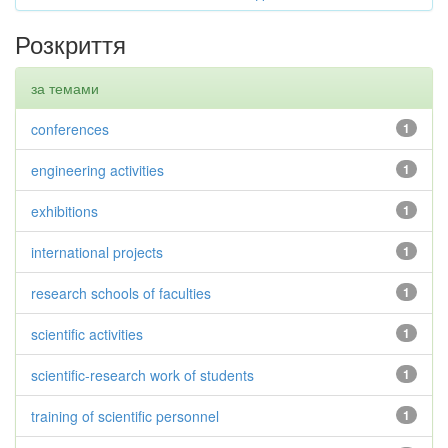
Розкриття
за темами
conferences
1
engineering activities
1
exhibitions
1
international projects
1
research schools of faculties
1
scientific activities
1
scientific-research work of students
1
training of scientific personnel
1