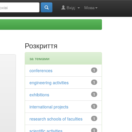
Вхід:
Мова
Розкриття
за темами
conferences
1
engineering activities
1
exhibitions
1
international projects
1
research schools of faculties
1
scientific activities
1