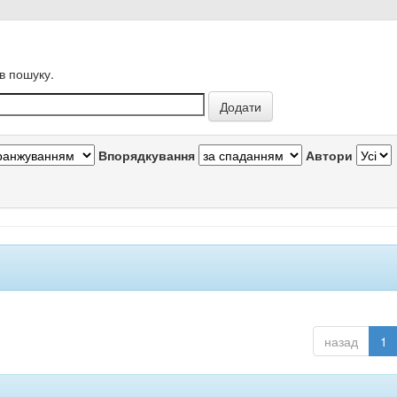
в пошуку.
Впорядкування
Автори
назад
1