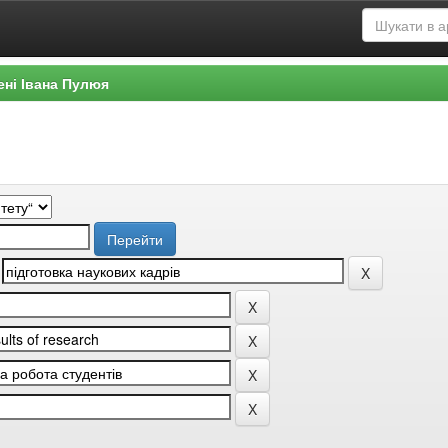
ені Івана Пулюя