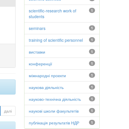
scientific-research work of
1
students
seminars
1
training of scientific personnel
1
виставки
1
конференції
1
міжнародні проекти
1
наукова діяльність
1
науково-технічна діяльність
1
далі
наукові школи факультетів
1
публікація результатів НДР
1