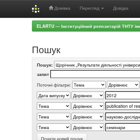
Домівка
Перегляд
Довідка
Skip
ELARTU — Інституційний репозитарій ТНТУ ім
navigation
Пошук
Пошук:
запит
Поточні фільтри:
Почати новий пошук