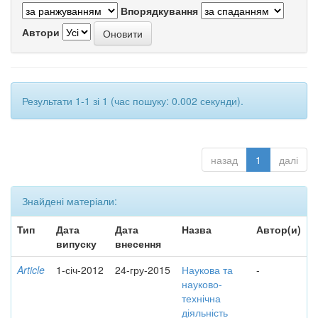
Впорядкування
Автори
Результати 1-1 зі 1 (час пошуку: 0.002 секунди).
назад
1
далі
Знайдені матеріали:
Тип
Дата
Дата
Назва
Автор(и)
випуску
внесення
Article
1-січ-2012
24-гру-2015
Наукова та
-
науково-
технічна
діяльність