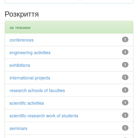
Розкриття
за темами
conferences
1
engineering activities
1
exhibitions
1
international projects
1
research schools of faculties
1
scientific activities
1
scientific-research work of students
1
seminars
1