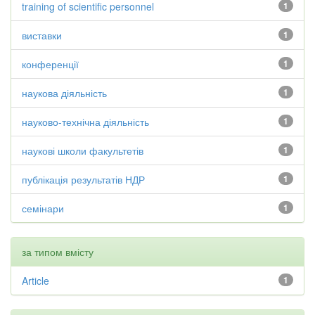
training of scientific personnel
1
виставки
1
конференції
1
наукова діяльність
1
науково-технічна діяльність
1
наукові школи факультетів
1
публікація результатів НДР
1
семінари
1
за типом вмісту
Article
1