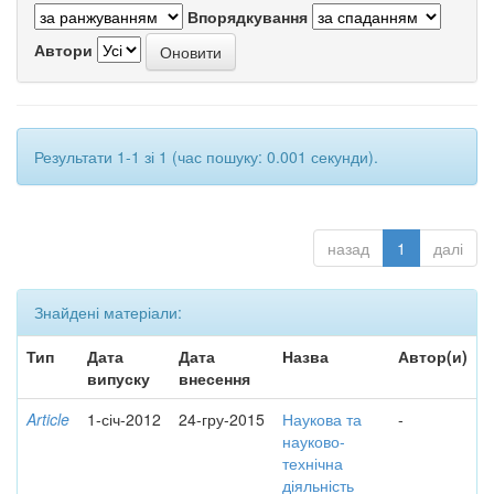
Впорядкування
Автори
Результати 1-1 зі 1 (час пошуку: 0.001 секунди).
назад
1
далі
Знайдені матеріали:
Тип
Дата
Дата
Назва
Автор(и)
випуску
внесення
Article
1-січ-2012
24-гру-2015
Наукова та
-
науково-
технічна
діяльність