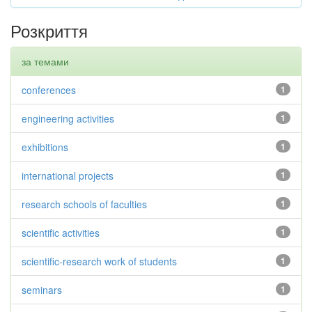
Розкриття
за темами
conferences
1
engineering activities
1
exhibitions
1
international projects
1
research schools of faculties
1
scientific activities
1
scientific-research work of students
1
seminars
1