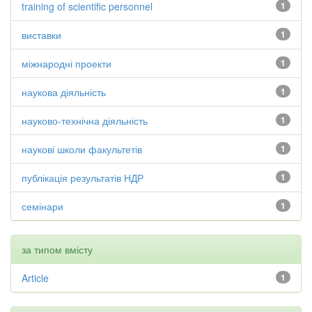
training of scientific personnel
1
виставки
1
міжнародні проекти
1
наукова діяльність
1
науково-технічна діяльність
1
наукові школи факультетів
1
публікація результатів НДР
1
семінари
1
за типом вмісту
Article
1