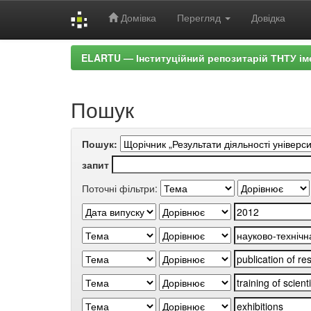
Домівка
Перегляд
Довідка
Skip
ELARTU — Інституційний репозитарій ТНТУ ім
navigation
Пошук
Пошук:
запит
Поточні фільтри: