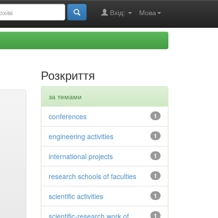
Вхід:
Мова
Розкриття
за темами
conferences
1
engineering activities
1
international projects
1
research schools of faculties
1
scientific activities
1
scientific-research work of
1