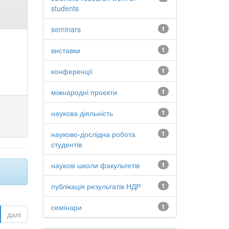
students
seminars
1
виставки
1
конференції
1
міжнародні проекти
1
наукова діяльність
1
науково-дослідна робота
1
студентів
наукові школи факультетів
1
публікація результатів НДР
1
семінари
1
далі