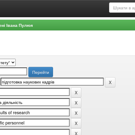
ені Івана Пулюя