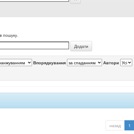
в пошуку.
Впорядкування
Автори
назад
1