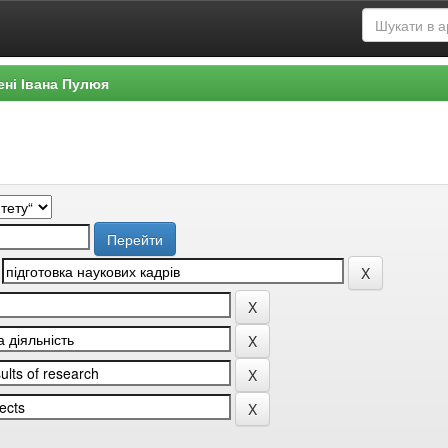
ені Івана Пулюя