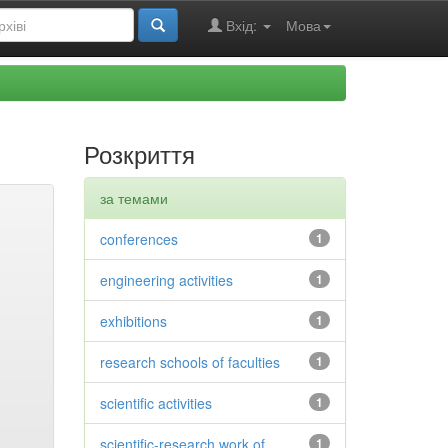
Вхід:
Мова
Розкриття
за темами
conferences
1
engineering activities
1
exhibitions
1
research schools of faculties
1
scientific activities
1
scientific-research work of
1