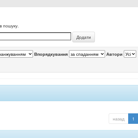
в пошуку.
Впорядкування
Автори
назад
1