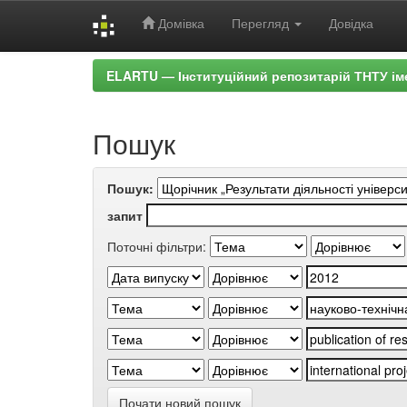
Домівка
Перегляд
Довідка
Skip
ELARTU — Інституційний репозитарій ТНТУ ім
navigation
Пошук
Пошук:
запит
Поточні фільтри:
Почати новий пошук