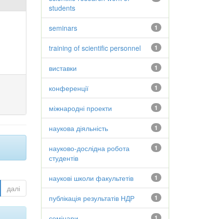
students
seminars
1
training of scientific personnel
1
виставки
1
конференції
1
міжнародні проекти
1
наукова діяльність
1
науково-дослідна робота
1
студентів
наукові школи факультетів
1
далі
публікація результатів НДР
1
семінари
1