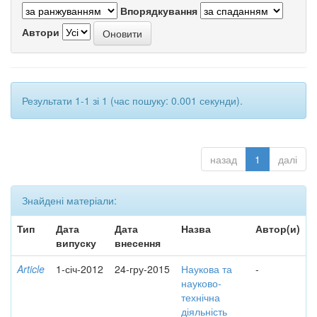
Впорядкування
Автори
Результати 1-1 зі 1 (час пошуку: 0.001 секунди).
назад
1
далі
Знайдені матеріали:
Тип
Дата
Дата
Назва
Автор(и)
випуску
внесення
Article
1-січ-2012
24-гру-2015
Наукова та
-
науково-
технічна
діяльність