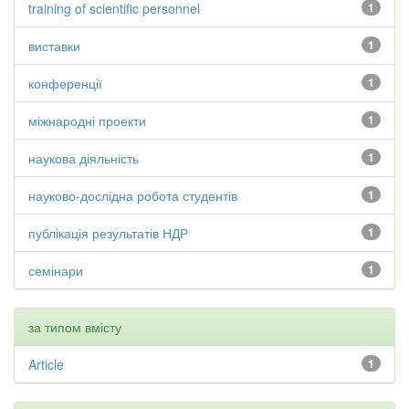
training of scientific personnel
1
виставки
1
конференції
1
міжнародні проекти
1
наукова діяльність
1
науково-дослідна робота студентів
1
публікація результатів НДР
1
семінари
1
за типом вмісту
Article
1