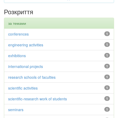
Розкриття
за темами
conferences
1
engineering activities
1
exhibitions
1
international projects
1
research schools of faculties
1
scientific activities
1
scientific-research work of students
1
seminars
1