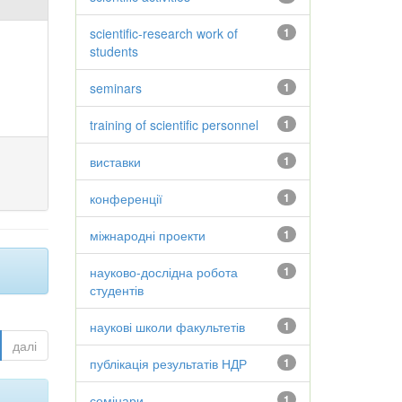
scientific-research work of
1
students
seminars
1
training of scientific personnel
1
виставки
1
конференції
1
міжнародні проекти
1
науково-дослідна робота
1
студентів
наукові школи факультетів
1
далі
публікація результатів НДР
1
семінари
1