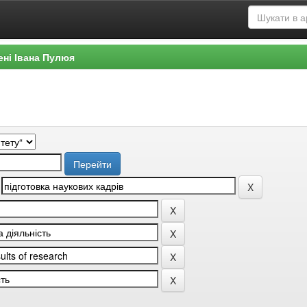
ені Івана Пулюя