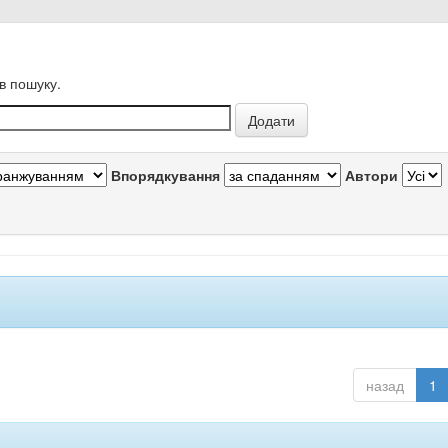
в пошуку.
Впорядкування
Автори
назад
1