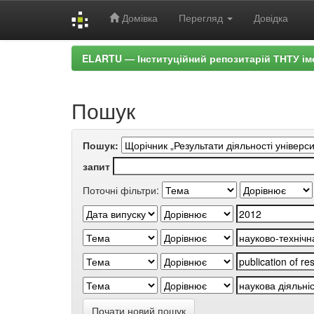
Домівка
Перегляд
Довідка
Skip
ELARTU — Інституційний репозитарій ТНТУ ім
navigation
Пошук
Пошук:
запит
Поточні фільтри:
Почати новий пошук