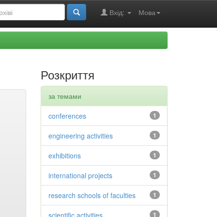
Вхід:
Мова
Розкриття
за темами
conferences
1
engineering activities
1
exhibitions
1
international projects
1
research schools of faculties
1
scientific activities
1