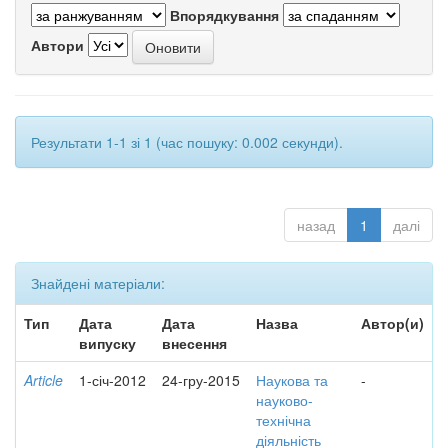
Впорядкування
Автори
Результати 1-1 зі 1 (час пошуку: 0.002 секунди).
назад
1
далі
Знайдені матеріали:
Тип
Дата
Дата
Назва
Автор(и)
випуску
внесення
Article
1-січ-2012
24-гру-2015
Наукова та
-
науково-
технічна
діяльність