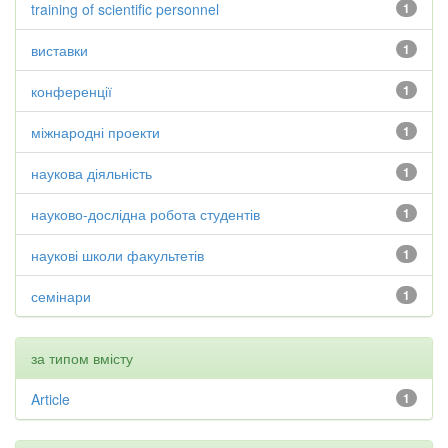
training of scientific personnel
1
виставки
1
конференції
1
міжнародні проекти
1
наукова діяльність
1
науково-дослідна робота студентів
1
наукові школи факультетів
1
семінари
1
за типом вмісту
Article
1