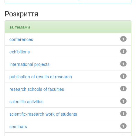
Розкриття
за темами
conferences
1
exhibitions
1
international projects
1
publication of results of research
1
research schools of faculties
1
scientific activities
1
scientific-research work of students
1
seminars
1